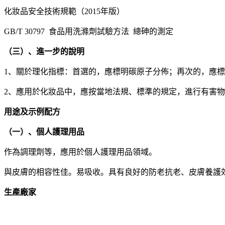
化妝品安全技術規範（2015年版）
GB/T 30797 食品用洗滌劑試驗方法 總砷的測定
（三）、進一步的說明
1、關於理化指標：首選的，應標明碳原子分佈；再次的，應
2、應用於化妝品中，應按當地法規、標準的規定，進行有害
用途及示例配方
（一）、個人護理用品
作為調理劑等，應用於個人護理用品領域。
與皮膚的相容性佳。易吸收。具有良好的防老抗老、皮膚養護
生產廠家