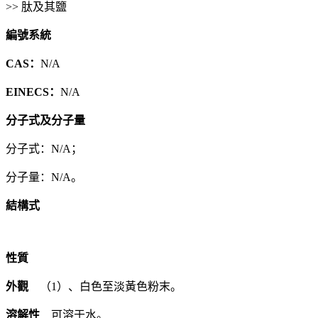
>> 肽及其鹽
編號系統
CAS：
N/A
EINECS：
N/A
分子式及分子量
分子式：N/A；
分子量：N/A。
結構式
性質
外觀
（1）、白色至淡黃色粉末。
溶解性
可溶于水。