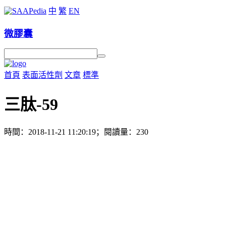
中
繁
EN
微膠囊
首頁
表面活性劑
文章
標準
三肽-59
時間：2018-11-21 11:20:19；閱讀量：230