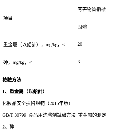
有害物質指標
項目
固體
20
重金屬（以鉛計），mg/kg，≤
3
砷，mg/kg，≤
檢驗方法
1、重金屬（以鉛計）
化妝品安全技術規範（2015年版）
GB/T 30799 食品用洗滌劑試驗方法 重金屬的測定
2、砷