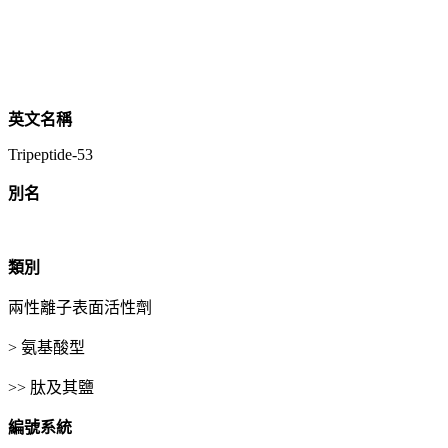
英文名稱
Tripeptide-53
別名
類別
兩性離子表面活性劑
> 氨基酸型
>> 肽及其鹽
編號系統