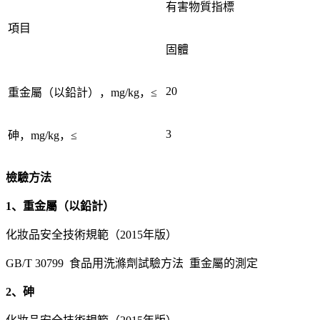
有害物質指標
項目
固體
20
重金屬（以鉛計），mg/kg，≤
3
砷，mg/kg，≤
檢驗方法
1、重金屬（以鉛計）
化妝品安全技術規範（2015年版）
GB/T 30799 食品用洗滌劑試驗方法 重金屬的測定
2、砷