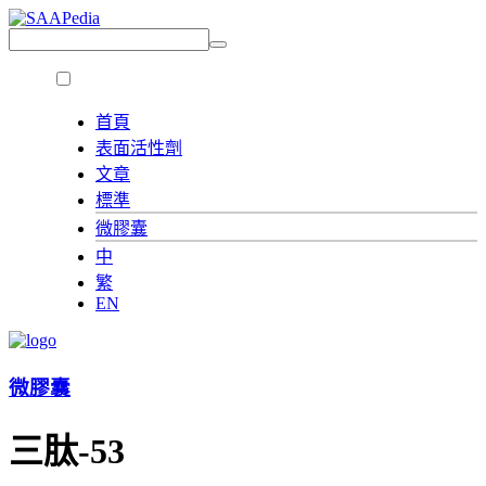
首頁
表面活性劑
文章
標準
微膠囊
中
繁
EN
微膠囊
三肽-53