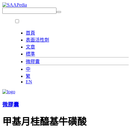
首頁
表面活性劑
文章
標準
微膠囊
中
繁
EN
微膠囊
甲基月桂醯基牛磺酸