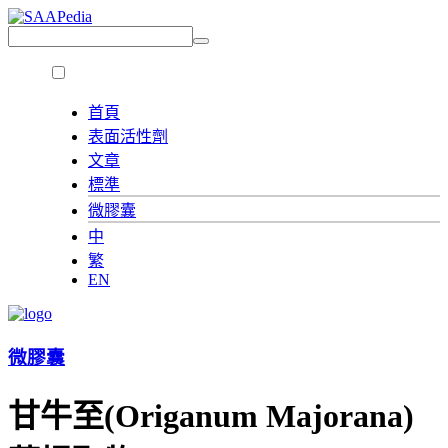
首頁
表面活性劑
文章
標準
微膠囊
中
繁
EN
微膠囊
甘牛至(Origanum Majorana)