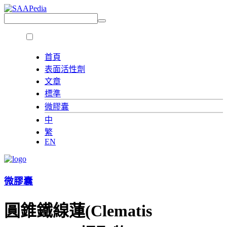
首頁
表面活性劑
文章
標準
微膠囊
中
繁
EN
微膠囊
圓錐鐵線蓮(Clematis