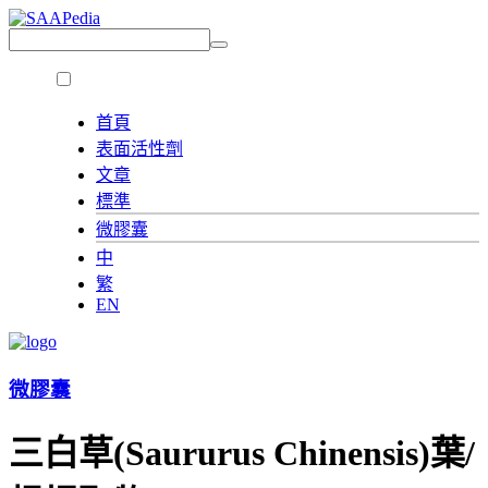
首頁
表面活性劑
文章
標準
微膠囊
中
繁
EN
微膠囊
三白草(Saururus Chinensis)葉/