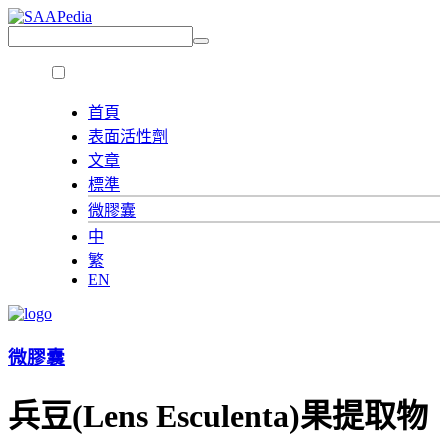
首頁
表面活性劑
文章
標準
微膠囊
中
繁
EN
微膠囊
兵豆(Lens Esculenta)果提取物