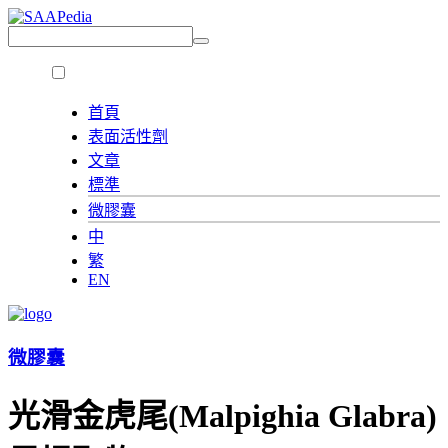
首頁
表面活性劑
文章
標準
微膠囊
中
繁
EN
微膠囊
光滑金虎尾(Malpighia Glabra)