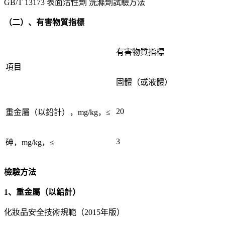
GB/T 13173 表面活性劑 洗滌劑試驗方法
（二）、有害物質指標
有害物質指標
項目
固體（或液體）
20
重金屬（以鉛計），mg/kg，≤
3
砷，mg/kg，≤
檢驗方法
1、重金屬（以鉛計）
化妝品安全技術規範（2015年版）