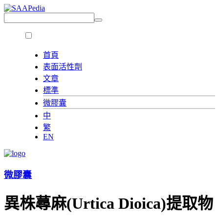
首頁
表面活性劑
文章
標準
微膠囊
中
繁
EN
微膠囊
異株蕁麻(Urtica Dioica)提取物