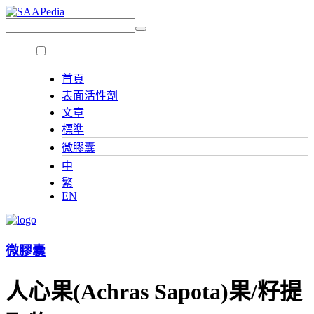
首頁
表面活性劑
文章
標準
微膠囊
中
繁
EN
微膠囊
人心果(Achras Sapota)果/籽提