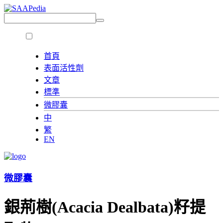
首頁
表面活性劑
文章
標準
微膠囊
中
繁
EN
微膠囊
銀荊樹(Acacia Dealbata)籽提