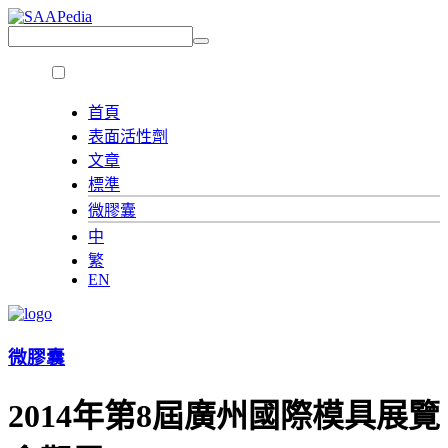
首頁
表面活性劑
文章
標準
微膠囊
中
繁
EN
微膠囊
2014年第8屆廣州國際模具展覽