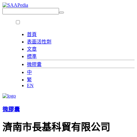
首頁
表面活性劑
文章
標準
微膠囊
中
繁
EN
微膠囊
濟南市長基科貿有限公司