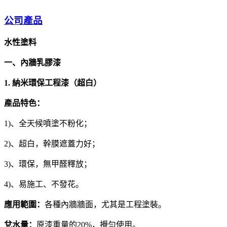
公司產品
水性塗料
一、內牆乳膠漆
1. 納米環保工程漆（超白）
產品特色：
1)、全天候噴塗不粉化；
2)、超白，幹膜遮蓋力好；
3)、環保，無甲醛釋放；
4)、易施工、不發花。
應用範圍：
各種內牆牆面，尤其是工程塗裝。
兌水量：
原漆重量的20%，攪勻使用。