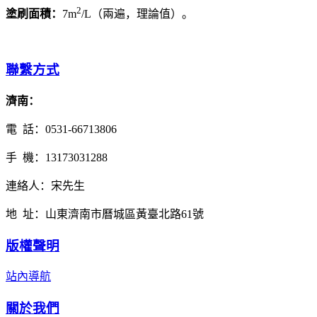
2
塗刷面積：
7m
/L（兩遍，理論值）。
聯繫方式
濟南：
電 話：0531-66713806
手 機：13173031288
連絡人：宋先生
地 址：山東濟南市曆城區黃臺北路61號
版權聲明
站內導航
關於我們