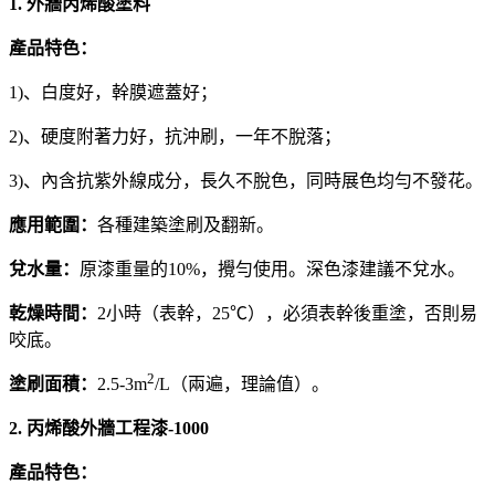
1. 外牆丙烯酸塗料
產品特色：
1)、白度好，幹膜遮蓋好；
2)、硬度附著力好，抗沖刷，一年不脫落；
3)、內含抗紫外線成分，長久不脫色，同時展色均勻不發花。
應用範圍：
各種建築塗刷及翻新。
兌水量：
原漆重量的10%，攪勻使用。深色漆建議不兌水。
乾燥時間：
2小時（表幹，25℃），必須表幹後重塗，否則易
咬底。
2
塗刷面積：
2.5-3m
/L（兩遍，理論值）。
2. 丙烯酸外牆工程漆-1000
產品特色：