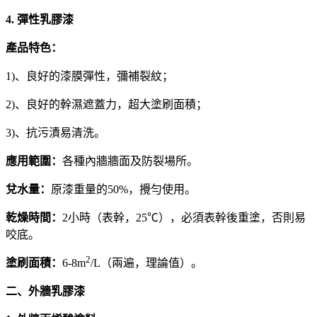
4. 彈性乳膠漆
產品特色：
1)、良好的漆膜彈性，彌補裂紋；
2)、良好的幹濕遮蓋力，超大塗刷面積；
3)、抗污漬易清洗。
應用範圍：
各種內牆牆面及防裂場所。
兌水量：
原漆重量的50%，攪勻使用。
乾燥時間：
2小時（表幹，25℃），必須表幹後重塗，否則易
咬底。
2
塗刷面積：
6-8m
/L（兩遍，理論值）。
二、外牆乳膠漆