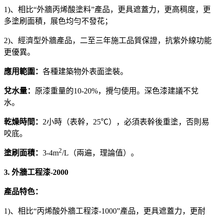
1)、相比“外牆丙烯酸塗料”產品，更具遮蓋力，更高稠度，更
多塗刷面積，展色均勻不發花；
2)、經濟型外牆產品，二至三年施工品質保證，抗紫外線功能
更優異。
應用範圍：
各種建築物外表面塗裝。
兌水量：
原漆重量的10-20%，攪勻使用。深色漆建議不兌
水。
乾燥時間：
2小時（表幹，25℃），必須表幹後重塗，否則易
咬底。
2
塗刷面積：
3-4m
/L（兩遍，理論值）。
3. 外牆工程漆-2000
產品特色：
1)、相比“丙烯酸外牆工程漆-1000”產品，更具遮蓋力，更耐