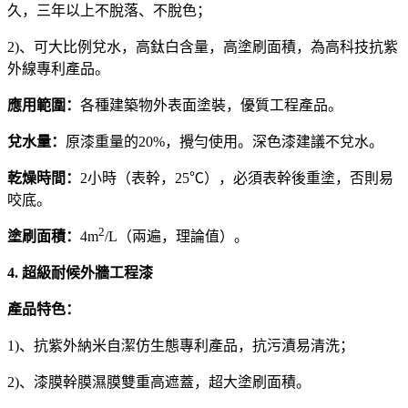
久，三年以上不脫落、不脫色；
2)、可大比例兌水，高鈦白含量，高塗刷面積，為高科技抗紫
外線專利產品。
應用範圍：
各種建築物外表面塗裝，優質工程產品。
兌水量：
原漆重量的20%，攪勻使用。深色漆建議不兌水。
乾燥時間：
2小時（表幹，25℃），必須表幹後重塗，否則易
咬底。
2
塗刷面積：
4m
/L（兩遍，理論值）。
4. 超級耐候外牆工程漆
產品特色：
1)、抗紫外納米自潔仿生態專利產品，抗污漬易清洗；
2)、漆膜幹膜濕膜雙重高遮蓋，超大塗刷面積。